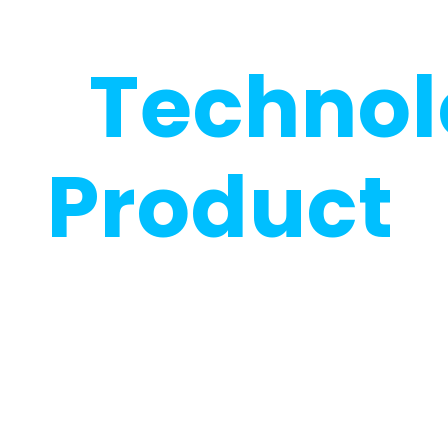
arder, Faster And Stronger
ce
Techno
d
Product